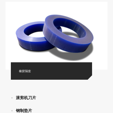
橡胶隔套
滚剪机刀片
钢制垫片